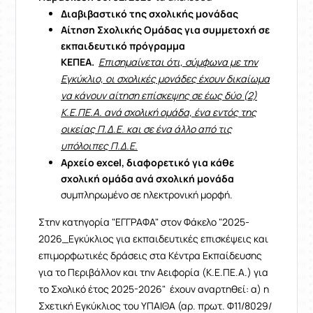
Διαβιβαστικό της σχολικής μονάδας
Αίτηση Σχολικής Ομάδας για συμμετοχή σε
εκπαιδευτικό πρόγραμμα
ΚΕΠΕΑ.
Επισημαίνεται ότι, σύμφωνα με την
Εγκύκλιο, οι σχολικές μονάδες έχουν δικαίωμα
να κάνουν αίτηση επίσκεψης σε έως δύο (2)
Κ.Ε.ΠΕ.Α. ανά σχολική ομάδα, ένα εντός της
οικείας Π.Δ.Ε. και σε ένα άλλο από τις
υπόλοιπες Π.Δ.Ε.
Αρχείο
excel
, διαφορετικό για κάθε
σχολική ομάδα ανά σχολική μονάδα
συμπληρωμένο σε ηλεκτρονική μορφή.
Στην κατηγορία "ΕΓΓΡΑΦΑ" στον Φάκελο "2025-
2026_Εγκύκλιος για εκπαιδευτικές επισκέψεις και
επιμορφωτικές δράσεις στα Κέντρα Εκπαίδευσης
για το Περιβάλλον και την Αειφορία (Κ.Ε.ΠΕ.Α.) για
το Σχολικό έτος 2025-2026" έχουν αναρτηθεί: α) η
Σχετική Εγκύκλιος του ΥΠΑΙΘΑ (αρ. πρωτ. Φ11/8029/