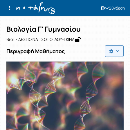
Σύνδεση
Μάθημα : Βιολογία Γ' Γυμνασίου
Κωδικός : 0501931304
Αρχική Σελίδα
Βιολογία Γ' Γυμνασίου
Βιολογία Γ' Γυμνασίου
ΒιοΓ - ΔΕΣΠΟΙΝΑ ΤΣΟΠΟΓΛΟΥ-ΓΚΙΝΑ
Περιγραφή Μαθήματος