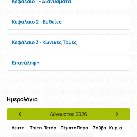
Κεφάλαιο 1 - Διανύσματα
Κεφάλαιο 2 - Ευθείες
Κεφάλαιο 3 - Κωνικές Τομές
Επανάληψη
Ημερολόγιο
Αύγουστος 2026
Προηγούμενος Μήνας
Επόμενος 
Δευτέρα
Τρίτη
Τετάρτη
Πέμπτη
Παρασκευή
Σάββατο
Κυριακή