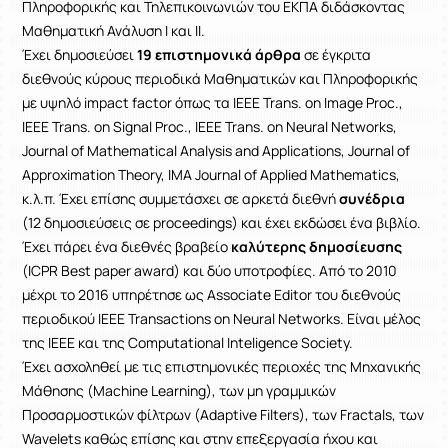
Πληροφορικής και Τηλεπικοινωνιών του ΕΚΠΑ διδάσκοντας
Μαθηματική Ανάλυση Ι και ΙΙ.
Έχει δημοσιεύσει
19 επιστημονικά άρθρα
σε έγκριτα
διεθνούς κύρους περιοδικά Μαθηματικών και Πληροφορικής
με υψηλό impact factor όπως τα IEEE Trans. on Image Proc.,
IEEE Trans. on Signal Proc., IEEE Trans. on Neural Networks,
Journal of Mathematical Analysis and Applications, Journal of
Approximation Theory, IMA Journal of Applied Mathematics,
κ.λ.π. Έχει επίσης συμμετάσχει σε αρκετά διεθνή
συνέδρια
(12 δημοσιεύσεις σε proceedings) και έχει εκδώσει ένα βιβλίο.
Έχει πάρει ένα διεθνές βραβείο
καλύτερης δημοσίευσης
(ICPR Best paper award) και δύο υποτροφίες. Από το 2010
μέχρι το 2016 υπηρέτησε ως Associate Editor του διεθνούς
περιοδικού IEEE Transactions on Neural Networks. Είναι μέλος
της ΙΕΕΕ και της Computational Inteligence Society.
Έχει ασχοληθεί με τις επιστημονικές περιοχές της Μηχανικής
Μάθησης (Machine Learning), των μη γραμμικών
Προσαρμοστικών φίλτρων (Adaptive Filters), των Fractals, των
Wavelets καθώς επίσης και στην επεξεργασία ήχου και