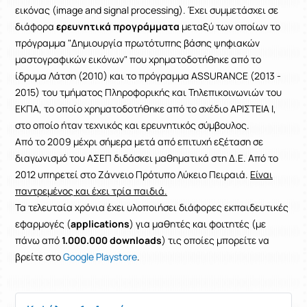
εικόνας (image and signal processing). Έχει συμμετάσχει σε
διάφορα
ερευνητικά προγράμματα
μεταξύ των οποίων το
πρόγραμμα "Δημιουργία πρωτότυπης βάσης ψηφιακών
μαστογραφικών εικόνων" που χρηματοδοτήθηκε από το
ίδρυμα Λάτση (2010) και το πρόγραμμα ASSURANCE (2013 -
2015) του τμήματος Πληροφορικής και Τηλεπικοινωνιών του
ΕΚΠΑ, το οποίο χρηματοδοτήθηκε από το σχέδιο ΑΡΙΣΤΕΙΑ Ι,
στο οποίο ήταν τεχνικός και ερευνητικός σύμβουλος.
Από το 2009 μέχρι σήμερα μετά από επιτυχή εξέταση σε
διαγωνισμό του ΑΣΕΠ διδάσκει μαθηματικά στη Δ.Ε. Από το
2012 υπηρετεί στο Ζάννειο Πρότυπο Λύκειο Πειραιά.
Είναι
παντρεμένος και έχει τρία παιδιά.
Τα τελευταία χρόνια έχει υλοποιήσει διάφορες εκπαιδευτικές
εφαρμογές (
applications
) για μαθητές και φοιτητές
(με
πάνω από
1.000.000 downloads
)
τις οποίες μπορείτε να
βρείτε στο
Google Playstore
.